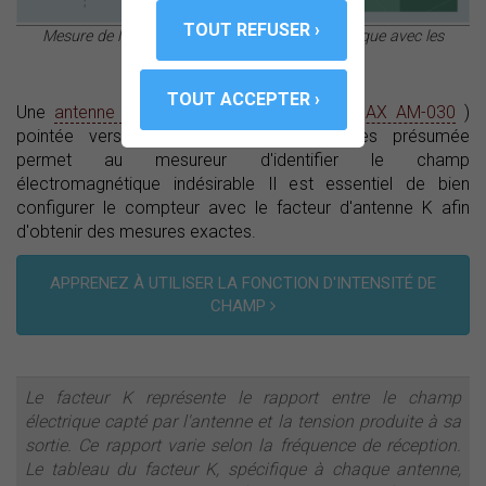
Mesure de l'intensité du champ électromagnétique avec les
mesureurs de champ PROMAX.
Une
antenne étalon
(par exemple, la
PROMAX AM-030
)
pointée vers l'unité source d'interférences présumée
permet au mesureur d'identifier le champ
électromagnétique indésirable Il est essentiel de bien
configurer le compteur avec le facteur d'antenne K afin
d'obtenir des mesures exactes.
APPRENEZ À UTILISER LA FONCTION D'INTENSITÉ DE
CHAMP
Le facteur K représente le rapport entre le champ
électrique capté par l'antenne et la tension produite à sa
sortie. Ce rapport varie selon la fréquence de réception.
Le tableau du facteur K, spécifique à chaque antenne,