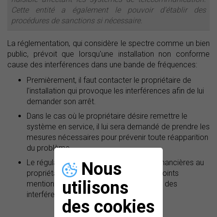
Cette entité a également le pouvoir d'établir des
procédures de sanctions si nécessaire.
La réglementation, qui considère le spectre comme un bien
public, prévoit que lorsqu'une installation non conforme
cause des interférences dans une bande de fréquences:
Premièrement, il faut contacter le propriétaire de
l'installation qui provoque les interférences afin de lui
demander son arrêt.
Dans le cas où le propriétaire désire remettre le
système en service, il lui sera demandé de prendre les
mesures nécessaires pour prévenir toute réapparition
du problème.
Le régulateur imposera des sanctions financières au
Nous
propriétaire qui, en négligeant les deux points
utilisons
mentionnés ci-dessus, persiste à causer des
interférences.
des cookies