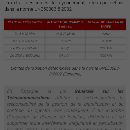
un extrait des limites de rayonnement, telles que définies
dans la norme UNE50083-8:2002:
PLAGE DE FRÉQUENCES
INTENSITÉ DE CHAMP (à
MESURE DE LARGEUR DE
3 mètres)
BANDE
De 5 à 30 MHz
34 à 27 µV/m
9 kHz
De 30 à 950 MHz
27 µV/m
120 kHz
De 950 à 2500 MHz
50 µV/m
1000 kHz
De 2500 à 3000 MHz
64 µV/m
1000 kHz
Limites de radiation déterminées dans la norme UNE50083-
8:2002 (Espagne)
En Espagne, la Loi
Générale sur les
Télécommunications
attribue à l'administration la
responsabilité de la gestion, de la planification et du
contrôle du spectre. Par conséquent, il lui incombe
d'inspecter, de détecter, de localiser, d'identifier et de
supprimer toute interférence, irrégularité et perturbation
nuisible affectant les systèmes de télécommunication.