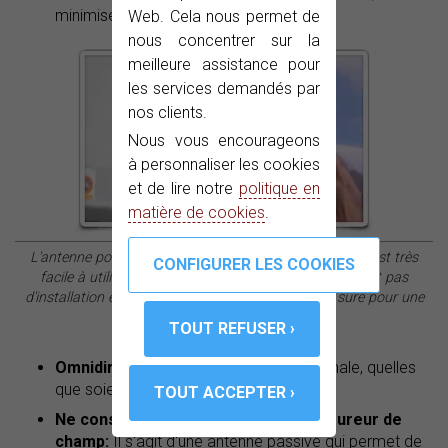
minimise tout risque pour la circulation.
Web. Cela nous permet de
nous concentrer sur la
meilleure assistance pour
les services demandés par
nos clients.
Nous vous encourageons
à personnaliser les cookies
et de lire notre
politique en
matière de cookies
.
L'antenne pour l'analyse de la couverture de PROMAX est très
facile à utiliser : elle se fixe avec un aimant, ne requiert pas
d'installation et sa taille est réduite, ce qui la rend sûre pour une
utilisation en voiture.
Omnidirectionnel
: Une réception optimale, quelles
que soient les circonstances.
Ne consomme pas la batterie du mesureur de
champ:
Il s'agit d'une antenne passive qui permet de