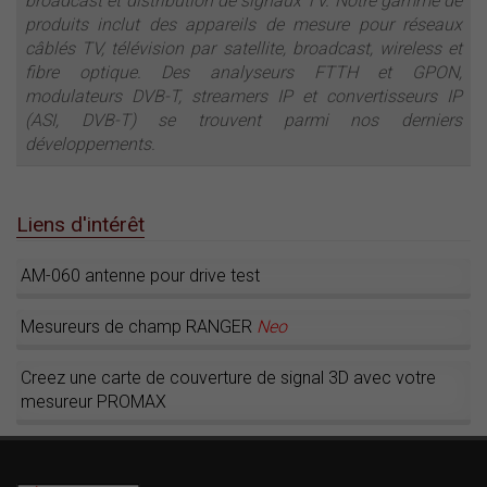
broadcast et distribution de signaux TV. Notre gamme de
produits inclut des appareils de mesure pour réseaux
câblés TV, télévision par satellite, broadcast, wireless et
fibre optique. Des analyseurs FTTH et GPON,
modulateurs DVB-T, streamers IP et convertisseurs IP
(ASI, DVB-T) se trouvent parmi nos derniers
développements.
Liens d'intérêt
AM-060 antenne pour drive test
Mesureurs de champ RANGER
Neo
Creez une carte de couverture de signal 3D avec votre
mesureur PROMAX