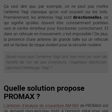
Ça veut dire que, par exemple, on ne peut pas mettre
l'antenne Yagi classique qu'on voit souvent sur les toits.
Premièrement, les antennes Yagi sont
directionnelles
, ce
qui signifie qu'elles doivent être constamment pointées
vers le centre émetteur pour fonctionner correctement. Et
dans un véhicule en mouvement, c'est impossible ! De plus,
la présence d'une antenne de grande taille sur un véhicule
est un facteur de risque évident pour la sécurité routière.
Savez-vous que l'antenne Yagi doit son nom au nom de
famille de l'un de ses inventeurs, l'ingénieur électricien
japonais Hidetsugu Yagi ?
Quelle solution propose
PROMAX ?
L'antenne d'analyse de couverture AM-060
de PROMAX est
un appareil plug-and-play (prêt à l'emploi) idéal pour une