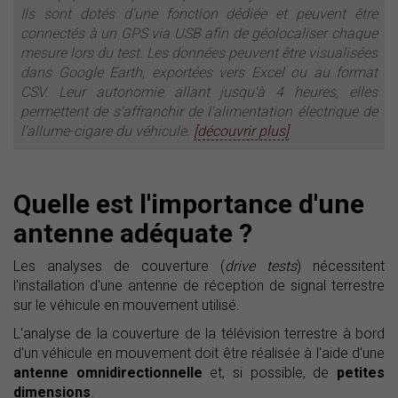
Ils sont dotés d'une fonction dédiée et peuvent être
connectés à un GPS via USB afin de géolocaliser chaque
mesure lors du test. Les données peuvent être visualisées
dans Google Earth, exportées vers Excel ou au format
CSV. Leur autonomie allant jusqu'à 4 heures, elles
permettent de s'affranchir de l'alimentation électrique de
l'allume-cigare du véhicule.
[découvrir plus]
Quelle est l'importance d'une
antenne adéquate ?
Les analyses de couverture (
drive tests
) nécessitent
l'installation d'une antenne de réception de signal terrestre
sur le véhicule en mouvement utilisé.
L'analyse de la couverture de la télévision terrestre à bord
d'un véhicule en mouvement doit être réalisée à l'aide d'une
antenne omnidirectionnelle
et, si possible, de
petites
dimensions
.