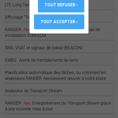
LTE Long Term Evolution (“Réseaux 4G”)
Affichage “Triple fenêtre”
RANGER
Neo
est compatible avec les schémas de
modulation VCM/ACM
SNG, VSAT et signaux de balise (BEACON)
EWBS : Alerte de tremblements de terre
Planificateur automatique des tâches, ou comment les
analyseurs RANGER
Neo
peuvent œuvrer à votre place
Analyseur de Transport Stream
RANGER
Neo
: Enregistrement de
Transport Stream
grâce
à une nouvelle mise à jour