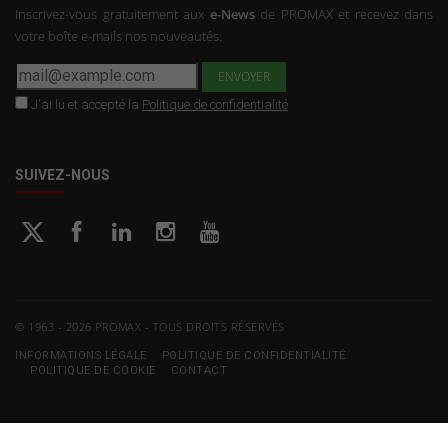
Inscrivez-vous gratuitement aux
e-News
de PROMAX et recevez dans
votre boîte e-mails nos nouveautés.
J'ai lu et accepté la
Politique de confidentialité
SUIVEZ-NOUS
© 1963 - 2026 PROMAX - TOUS DROITS RÉSERVÉS
INFORMATIONS LÉGALE
POLITIQUE DE CONFIDENTIALITÉ
POLITIQUE DE COOKIE
CONTACT