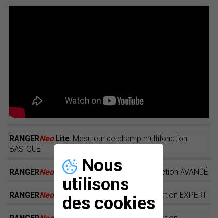
RANGER
Neo
Lite
: Mesureur de champ multifonction
BASIQUE
Nous
RANGER
Neo
+
: Mesureur de champ multifonction AVANCÉ
utilisons
RANGER
Neo
2
: Mesureur de champ multifonction EXPERT
des cookies
RANGER
Neo
3
: Mesureur de champ multifonction