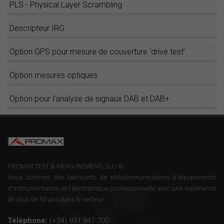
PLS - Physical Layer Scrambling
Descripteur IRG
Option GPS pour mesure de couverture ‘drive test’
Option mesures optiques
Option pour l'analyse de signaux DAB et DAB+
PROMAX TEST & MEASUREMENT, SLU ©
Nous sommes des fabricants de télécommunications d'équipements
d'instrumentation et l'électronique professionnelle avec une expérience
de plus de 50 ans dans le secteur.
Téléphone:
(+34) 931 847 700