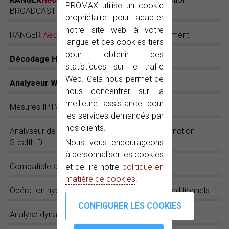
PROMAX utilise un cookie
BROADCAST HEVC H.265
propriétaire pour adapter
notre site web à votre
RANGER
Neo
: Pour maîtriser votre environnement
langue et des cookies tiers
pour obtenir des
Décodage HEVC H.265
statistiques sur le trafic
Web. Cela nous permet de
Analyseur WiFi 2.4 GHz
nous concentrer sur la
meilleure assistance pour
Mesures IPTV sur le RANGER
Neo
les services demandés par
nos clients.
Analyseur de spectre rapide et précis avec fonction
StealthID
Nous vous encourageons
à personnaliser les cookies
Compatible avec wbLNB
et de lire notre
politique en
matière de cookies
.
Opération hybride : Écran tactile et boutons traditionnels
Analyse dynamique des échos