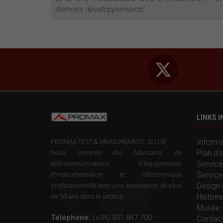
derniers développements.
LINKS 
PROMAX TEST & MEASUREMENT, SLU ©
Informa
Nous sommes des fabricants de
Plan d'
télécommunications d'équipements
Service
d'instrumentation et l'électronique
Service
professionnelle avec une expérience de plus
Design 
de 50 ans dans le secteur.
Histoi
Musée 
Téléphone:
(+34) 931 847 700
Contac