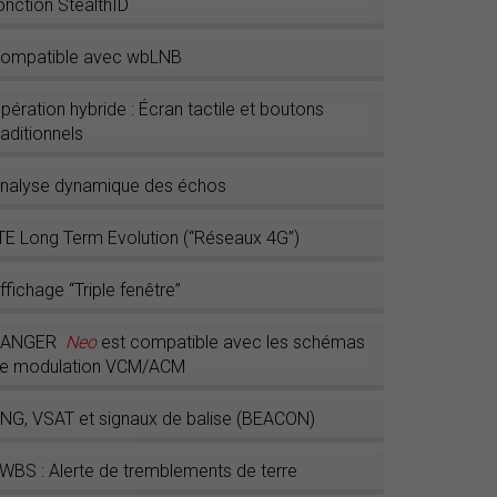
onction StealthID
ompatible avec wbLNB
pération hybride : Écran tactile et boutons
raditionnels
nalyse dynamique des échos
TE Long Term Evolution (“Réseaux 4G”)
ffichage “Triple fenêtre”
RANGER
Neo
est compatible avec les schémas
e modulation VCM/ACM
NG, VSAT et signaux de balise (BEACON)
WBS : Alerte de tremblements de terre