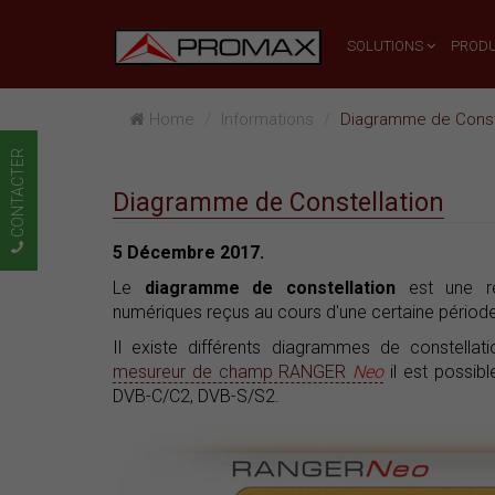
SOLUTIONS
PRODU
Home
Informations
Diagramme de Const
CONTACTER
Diagramme de Constellation
5 Décembre 2017.
Le
diagramme de constellation
est une re
numériques reçus au cours d'une certaine périod
Il existe différents diagrammes de constella
mesureur de champ RANGER
Neo
il est possibl
DVB-C/C2, DVB-S/S2.