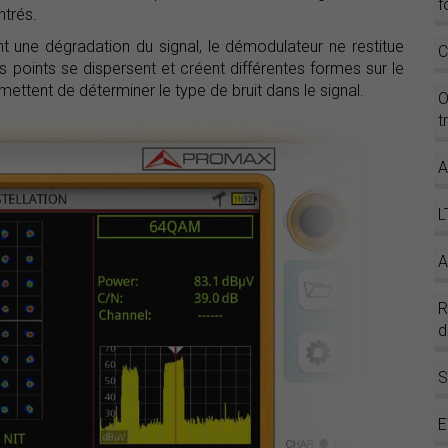
f
ntrés.
nt une dégradation du signal, le démodulateur ne restitue
C
 points se dispersent et créent différentes formes sur le
ettent de déterminer le type de bruit dans le signal.
O
t
A
L
A
d
S
E