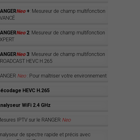
RANGER
Neo
+
: Mesureur de champ multifonction
VANCÉ
RANGER
Neo
2
: Mesureur de champ multifonction
XPERT
RANGER
Neo
3
: Mesureur de champ multifonction
ROADCAST HEVC H.265
RANGER
Neo
: Pour maîtriser votre environnement
écodage HEVC H.265
nalyseur WiFi 2.4 GHz
esures IPTV sur le RANGER
Neo
nalyseur de spectre rapide et précis avec