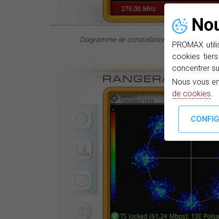
Nou
Diagramme de constellation 64QAM pour le 
PROMAX utilis
cookies tiers
concentrer su
Nous vous en
de cookies
.