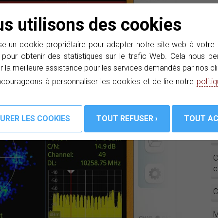
P
s utilisons des cookies
c
œ
système DVB-C dans le écran du le mesureur de champ
e un cookie propriétaire pour adapter notre site web à votre
A
 pour obtenir des statistiques sur le trafic Web. Cela nous 
r la meilleure assistance pour les services demandés par nos cli
courageons à personnaliser les cookies et de lire notre
politi
S
E
D
C
c
C
M