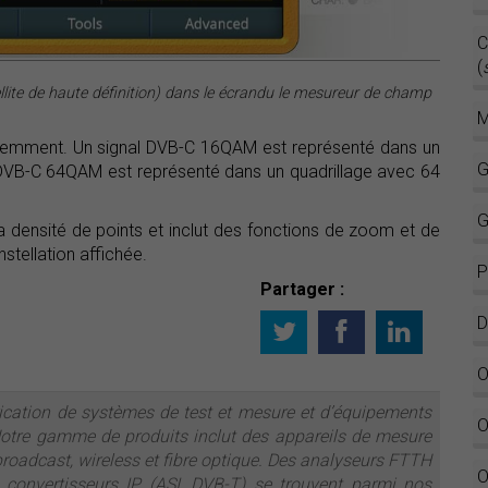
C
(
ite de haute définition) dans le écrandu le mesureur de champ
M
éremment. Un signal DVB-C 16QAM est représenté dans un
G
l DVB-C 64QAM est représenté dans un quadrillage avec 64
G
la densité de points et inclut des fonctions de zoom et de
nstellation affichée.
P
Partager :
D
O
ication de systèmes de test et mesure et d’équipements
O
Notre gamme de produits inclut des appareils de mesure
 broadcast, wireless et fibre optique. Des analyseurs FTTH
O
convertisseurs IP (ASI, DVB-T) se trouvent parmi nos