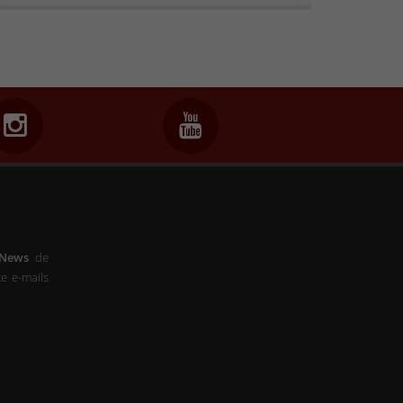
-News
de
e e-mails