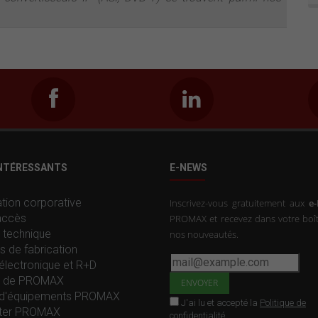
INTÉRESSANTS
E-NEWS
tion corporative
Inscrivez-vous gratuitement aux
e
accès
PROMAX et recevez dans votre boît
 technique
nos nouveautés.
s de fabrication
électronique et R+D
re de PROMAX
d'équipements PROMAX
J'ai lu et accepté la
Politique de
ter PROMAX
confidentialité