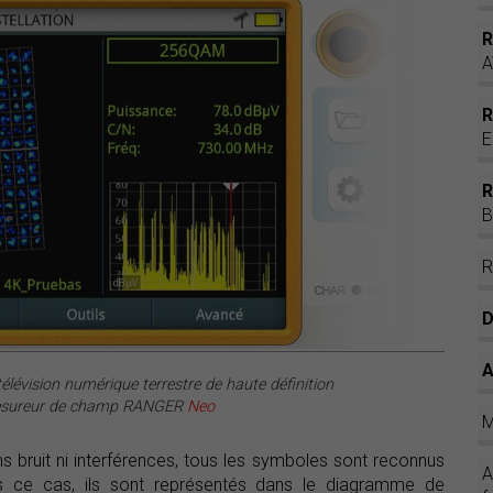
A
E
B
D
A
lévision numérique terrestre de haute définition
mesureur de champ RANGER
Neo
M
ns bruit ni interférences, tous les symboles sont reconnus
A
s ce cas, ils sont représentés dans le diagramme de