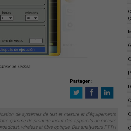
C
(
M
G
G
icateur de Tâches
P
Partager :
D
O
ication de systèmes de test et mesure et d’équipements
O
Notre gamme de produits inclut des appareils de mesure
 broadcast, wireless et fibre optique. Des analyseurs FTTH
O