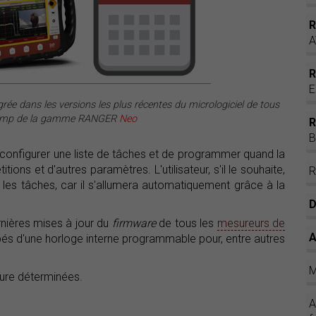
A
E
grée dans les versions les plus récentes du micrologiciel de tous
hamp de la gamme RANGER
Neo
B
onfigurer une liste de tâches et de programmer quand la
ns et d'autres paramètres. L'utilisateur, s'il le souhaite,
 les tâches, car il s'allumera automatiquement grâce à la
D
rnières mises à jour du
firmware
de tous les
mesureurs de
A
ipés d'une horloge interne programmable pour, entre autres
M
eure déterminées.
A