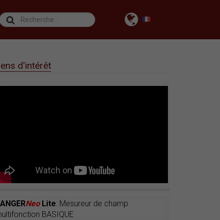
 œuvrer à votre place
iens d'intérêt
RANGER
Neo
Lite
: Mesureur de champ
ultifonction BASIQUE