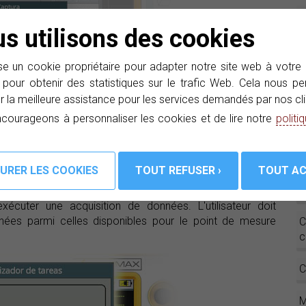
P
s utilisons des cookies
c
œ
e un cookie propriétaire pour adapter notre site web à votre
A
 pour obtenir des statistiques sur le trafic Web. Cela nous 
r la meilleure assistance pour les services demandés par nos cli
courageons à personnaliser les cookies et de lire notre
politi
S
e tâches : Prises d'écran
E
Datalogger)
D
xécuter une acquisition de données. L'utilisateur doit
nnées parmi celles disponibles pour le point de mesure
C
c
C
M