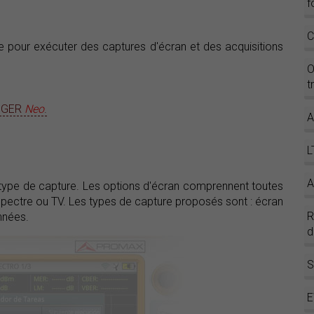
f
C
le pour exécuter des captures d'écran et des acquisitions
O
t
ANGER
Neo
.
A
L
A
t le type de capture. Les options d'écran comprennent toutes
Spectre ou TV. Les types de capture proposés sont : écran
nnées.
d
S
E