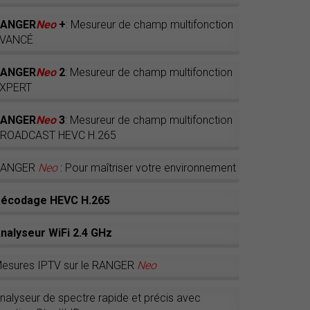
RANGER
Neo
+
: Mesureur de champ multifonction
VANCÉ
RANGER
Neo
2
: Mesureur de champ multifonction
XPERT
RANGER
Neo
3
: Mesureur de champ multifonction
ROADCAST HEVC H.265
RANGER
Neo
: Pour maîtriser votre environnement
écodage HEVC H.265
nalyseur WiFi 2.4 GHz
esures IPTV sur le RANGER
Neo
nalyseur de spectre rapide et précis avec