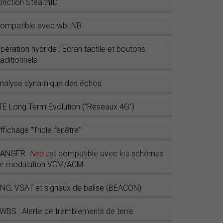
onction StealthID
ompatible avec wbLNB
pération hybride : Écran tactile et boutons
raditionnels
nalyse dynamique des échos
TE Long Term Evolution (“Réseaux 4G”)
ffichage “Triple fenêtre”
RANGER
Neo
est compatible avec les schémas
e modulation VCM/ACM
NG, VSAT et signaux de balise (BEACON)
WBS : Alerte de tremblements de terre