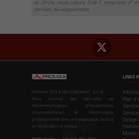
et GPON, modulateurs DVB-T, streamers IP et 
derniers développements.
LINKS 
PROMAX TEST & MEASUREMENT, SLU ©
Informa
Nous sommes des fabricants de
Plan d'
télécommunications d'équipements
Service
d'instrumentation et l'électronique
Service
professionnelle avec une expérience de plus
Design 
de 50 ans dans le secteur.
Histoi
Musée 