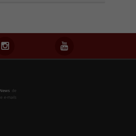
-News
de
e e-mails