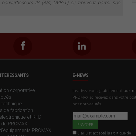
convertisseurs IP (ASI, DVB-T) se trouvent parmi nos
INTÉRESSANTS
E-NEWS
tion corporative
Inscrivez-vous gratuitement aux
e
accès
PROMAX et recevez dans votre boît
 technique
nos nouveautés.
s de fabrication
électronique et R+D
re de PROMAX
d'équipements PROMAX
J'ai lu et accepté la
Politique de