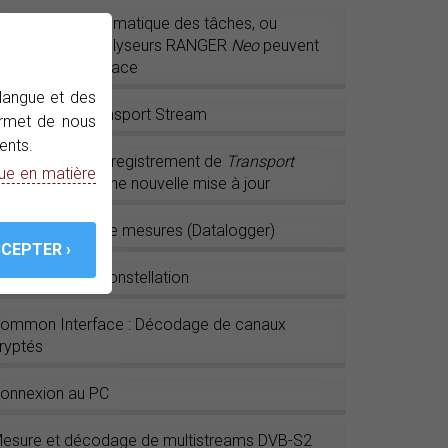
lanificateur automatique des tâches, ou
omment les analyseurs RANGER
Neo
peuvent
uvrer à votre place
 langue et des
nalyseur de Transport Stream
permet de nous
ents.
RANGER
Neo
: Enregistrement de
Transport
que en matière
tream
grâce à une nouvelle mise à jour
nregistrement de mesures (Datalogger)
iagramme de Constellation
ommon Interface : Décodage de canaux
ryptés
onnexion au PC
esure et décodage de multistreams DVB-S2