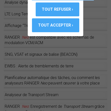
Analyse dynamique des échos
LTE Long Term Evolution (“Réseaux 4G”)
Affichage “Triple fenêtre”
RANGER
Neo
est compatible avec les schémas de
modulation VCM/ACM
SNG, VSAT et signaux de balise (BEACON)
EWBS : Alerte de tremblements de terre
Planificateur automatique des tâches, ou comment les
analyseurs RANGER
Neo
peuvent œuvrer à votre place
Analyseur de Transport Stream
RANGER
Neo
: Enregistrement de
Transport Stream
grâce