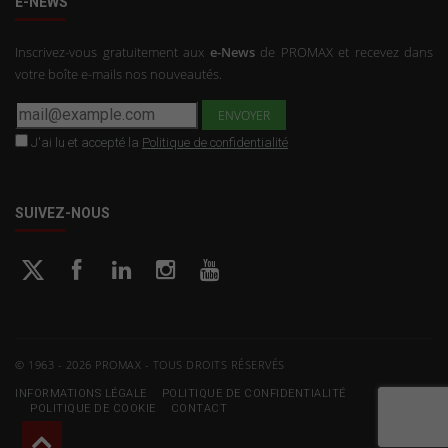
E-NEWS
Inscrivez-vous gratuitement aux
e-News
de PROMAX et recevez dans
votre boîte e-mails nos nouveautés.
J'ai lu et accepté la
Politique de confidentialité
SUIVEZ-NOUS
© 1963 - 2026 PROMAX - TOUS DROITS RÉSERVÉS
INFORMATIONS LÉGALE
POLITIQUE DE CONFIDENTIALITÉ
POLITIQUE DE COOKIE
CONTACT