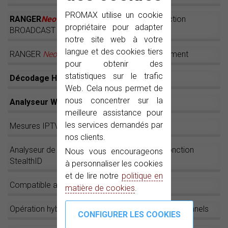
PROMAX utilise un cookie
RANGER
Neo
3
: Mesureur de champ multifonction
propriétaire pour adapter
BROADCAST HEVC H.265
notre site web à votre
langue et des cookies tiers
RANGER
Neo
: Pour maîtriser votre environnement
pour obtenir des
statistiques sur le trafic
Décodage HEVC H.265
Web. Cela nous permet de
nous concentrer sur la
Analyseur WiFi 2.4 GHz
meilleure assistance pour
les services demandés par
Mesures IPTV sur le RANGER
Neo
nos clients.
Analyseur de spectre rapide et précis avec fonction
Nous vous encourageons
StealthID
à personnaliser les cookies
et de lire notre
politique en
Compatible avec wbLNB
matière de cookies
.
Opération hybride : Écran tactile et boutons traditionnels