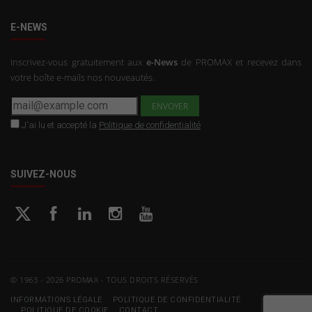
E-NEWS
Inscrivez-vous gratuitement aux
e-News
de PROMAX et recevez dans
votre boîte e-mails nos nouveautés.
J'ai lu et accepté la
Politique de confidentialité
SUIVEZ-NOUS
© 1963 - 2026 PROMAX - TOUS DROITS RÉSERVÉS
INFORMATIONS LÉGALE
POLITIQUE DE CONFIDENTIALITÉ
POLITIQUE DE COOKIE
CONTACT