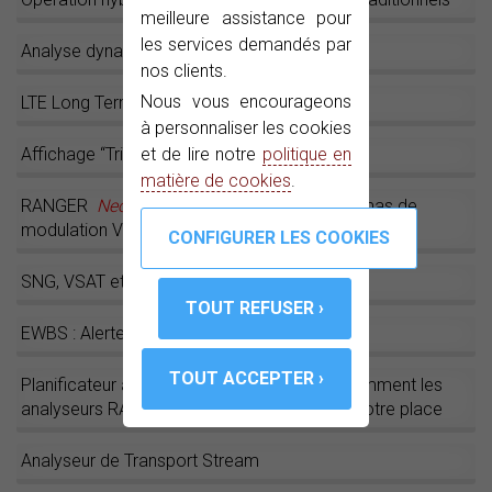
meilleure assistance pour
les services demandés par
Analyse dynamique des échos
nos clients.
Nous vous encourageons
LTE Long Term Evolution (“Réseaux 4G”)
à personnaliser les cookies
et de lire notre
politique en
Affichage “Triple fenêtre”
matière de cookies
.
RANGER
Neo
est compatible avec les schémas de
modulation VCM/ACM
SNG, VSAT et signaux de balise (BEACON)
EWBS : Alerte de tremblements de terre
Planificateur automatique des tâches, ou comment les
analyseurs RANGER
Neo
peuvent œuvrer à votre place
Analyseur de Transport Stream