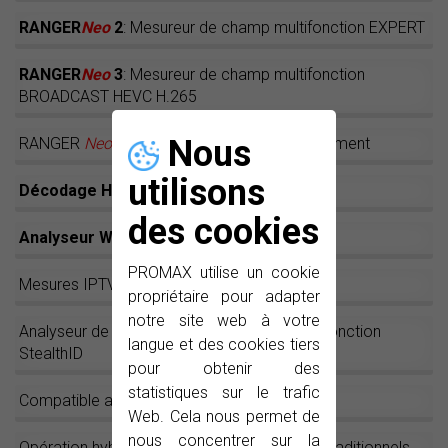
RANGER
Neo
2
: Mesureur de champ multifonction EXPERT
RANGER
Neo
3
: Mesureur de champ multifonction
BROADCAST HEVC H.265
Nous
RANGER
Neo
: Pour maîtriser votre environnement
utilisons
Décodage HEVC H.265
des cookies
Analyseur WiFi 2.4 GHz
PROMAX utilise un cookie
Mesures IPTV sur le RANGER
Neo
propriétaire pour adapter
notre site web à votre
Analyseur de spectre rapide et précis avec fonction
langue et des cookies tiers
StealthID
pour obtenir des
statistiques sur le trafic
Compatible avec wbLNB
Web. Cela nous permet de
nous concentrer sur la
Opération hybride : Écran tactile et boutons traditionnels