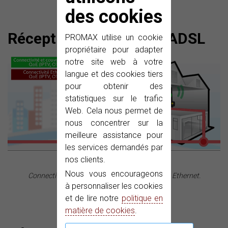
des cookies
Réception par Internet ADSL
PROMAX utilise un cookie
propriétaire pour adapter
notre site web à votre
langue et des cookies tiers
pour obtenir des
statistiques sur le trafic
Web. Cela nous permet de
nous concentrer sur la
meilleure assistance pour
les services demandés par
nos clients.
Internet ADSL
à la Smart Home:
Nous vous encourageons
Connectivité et couverture WiFi, Connectivité Ethernet.
à personnaliser les cookies
et de lire notre
politique en
matière de cookies
.