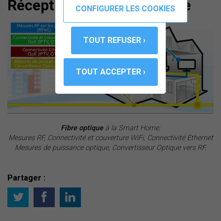
Réception par fibre optique
Fibre optique
à la Smart Home:
Mesures RF, Connectivité et couverture WiFi, Connectivité Ethernet
Mesures de puissance optique, Convertisseur Optique vers RF.
Partager :