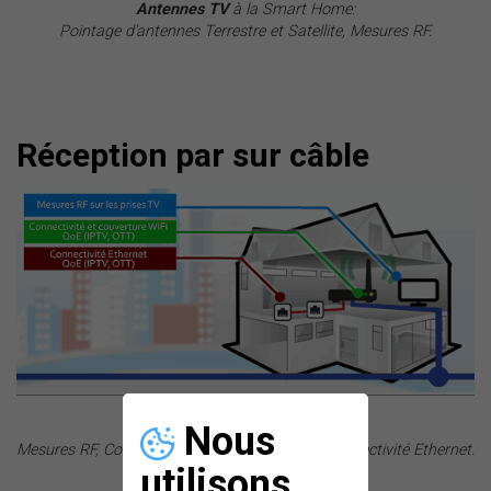
Antennes TV
à la Smart Home:
Pointage d'antennes Terrestre et Satellite, Mesures RF.
Réception par sur câble
Nous
TV par câble
à la Smart Home:
Mesures RF, Connectivité et couverture WiFi, Connectivité Ethernet.
utilisons