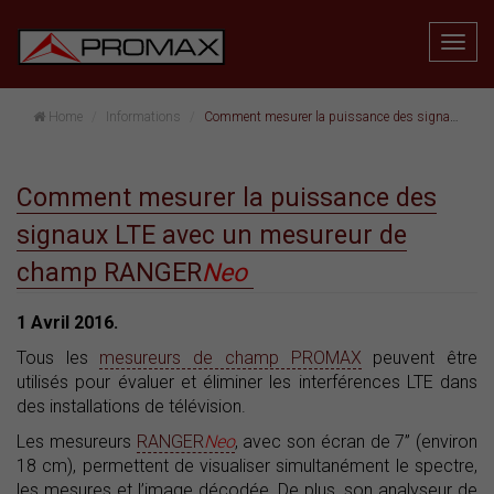
Home
Informations
Comment mesurer la puissance des signaux LTE avec un mesureur de champ RANGER
Comment mesurer la puissance des
signaux LTE avec un mesureur de
champ RANGER
Neo
1 Avril 2016.
Tous les
mesureurs de champ PROMAX
peuvent être
utilisés pour évaluer et éliminer les interférences LTE dans
des installations de télévision.
Les mesureurs
RANGER
Neo
, avec son écran de 7” (environ
18 cm), permettent de visualiser simultanément le spectre,
les mesures et l’image décodée. De plus, son analyseur de