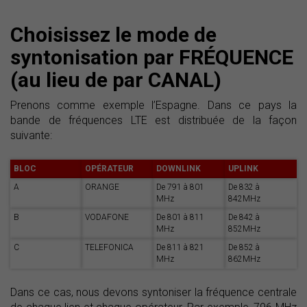
Choisissez le mode de
syntonisation par FRÉQUENCE
(au lieu de par CANAL)
Prenons comme exemple l’Espagne. Dans ce pays la
bande de fréquences LTE est distribuée de la façon
suivante:
BLOC
OPÉRATEUR
DOWNLINK
UPLINK
A
ORANGE
De 791 à 801
De 832 à
MHz
842MHz
B
VODAFONE
De 801 à 811
De 842 à
MHz
852MHz
C
TELEFONICA
De 811 à 821
De 852 à
MHz
862MHz
Dans ce cas, nous devons syntoniser la fréquence centrale