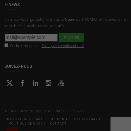
E-NEWS
Inscrivez-vous gratuitement aux
e-News
de PROMAX et recevez dans
votre boîte e-mails nos nouveautés.
J'ai lu et accepté la
Politique de confidentialité
SUIVEZ-NOUS
© 1963 - 2026 PROMAX - TOUS DROITS RÉSERVÉS
INFORMATIONS LÉGALE
POLITIQUE DE CONFIDENTIALITÉ
POLITIQUE DE COOKIE
CONTACT