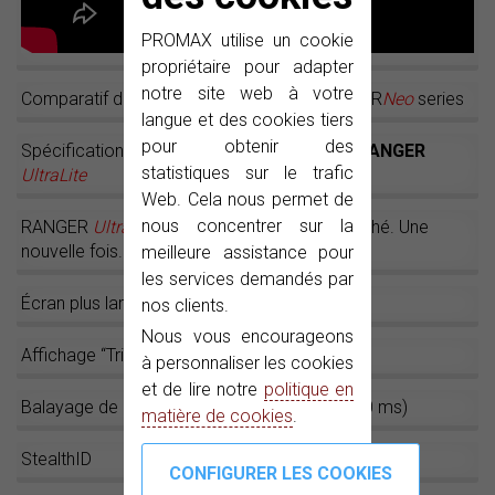
PROMAX utilise un cookie
propriétaire pour adapter
notre site web à votre
Comparatif des mesureurs de champ RANGER
Neo
series
langue et des cookies tiers
pour obtenir des
Spécifications dans le mesureur de champ
RANGER
statistiques sur le trafic
UltraLite
Web. Cela nous permet de
nous concentrer sur la
RANGER
UltraLite
: Une révolution sur le marché. Une
nouvelle fois.
meilleure assistance pour
les services demandés par
Écran plus large et plus lumineux
nos clients.
Nous vous encourageons
Affichage “Triple fenêtre”
à personnaliser les cookies
et de lire notre
politique en
Balayage de 90 ms pour TOUS les SPANs (90 ms)
matière de cookies
.
StealthID