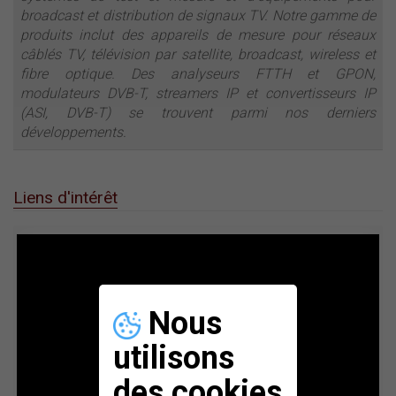
broadcast et distribution de signaux TV. Notre gamme de
produits inclut des appareils de mesure pour réseaux
câblés TV, télévision par satellite, broadcast, wireless et
fibre optique. Des analyseurs FTTH et GPON,
modulateurs DVB-T, streamers IP et convertisseurs IP
(ASI, DVB-T) se trouvent parmi nos derniers
développements.
Liens d'intérêt
Nous
utilisons
des cookies