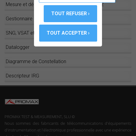
Mesure et décodage de multistreams DVB-S2
Gestionnaire de chantiers
SNG, VSAT et signaux de balise (BEACON)
Datalogger
Diagramme de Constellation
Descripteur IRG
PROMAX TEST & MEASUREMENT, SLU ©
Nous sommes des fabricants de télécommunications d'équipements
d'instrumentation et l'électronique professionnelle avec une expérience