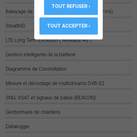
Balayage de 90 ms pour TOUS les SPANs (90 ms)
StealthID
LTE Long Term Evolution (“Réseaux 4G”)
Gestion intelligente de la batterie
Diagramme de Constellation
Mesure et décodage de multistreams DVB-S2
SNG, VSAT et signaux de balise (BEACON)
Gestionnaire de chantiers
Datalogger