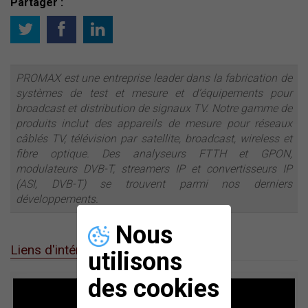
Partager :
PROMAX est une entreprise leader dans la fabrication de
systèmes de test et mesure et d’équipements pour
broadcast et distribution de signaux TV. Notre gamme de
produits inclut des appareils de mesure pour réseaux
câblés TV, télévision par satellite, broadcast, wireless et
fibre optique. Des analyseurs FTTH et GPON,
modulateurs DVB-T, streamers IP et convertisseurs IP
(ASI, DVB-T) se trouvent parmi nos derniers
développements.
Nous
Liens d'intérêt
utilisons
des cookies