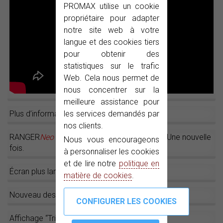
PROMAX utilise un cookie
propriétaire pour adapter
notre site web à votre
langue et des cookies tiers
pour obtenir des
statistiques sur le trafic
Web. Cela nous permet de
nous concentrer sur la
meilleure assistance pour
les services demandés par
Plus d’information sur le
RANGER
Neo
+
nos clients.
RANGER
Neo
+: Une révolution sur le marché. Une nouvelle
Nous vous encourageons
fois.
à personnaliser les cookies
et de lire notre
politique en
Écran plus large et plus lumineux
matière de cookies
.
Nouveau design mécanique
Affichage “Triple fenêtre”