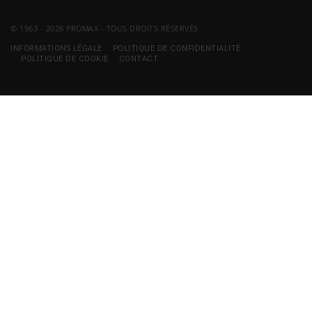
© 1963 - 2026 PROMAX - TOUS DROITS RÉSERVÉS
INFORMATIONS LÉGALE
POLITIQUE DE CONFIDENTIALITÉ
POLITIQUE DE COOKIE
CONTACT