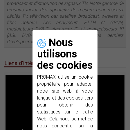
broadcast et distribution de signaux TV. Notre gamme de
produits inclut des appareils de mesure pour réseaux
câblés TV, télévision par satellite, broadcast, wireless et
fibre optique. Des analyseurs FTTH et GPON,
modulateurs DVB-T, streamers IP et convertisseurs IP
(ASI, DVB-T) se trouvent parmi nos derniers
Nous
développements.
utilisons
des cookies
Liens d'intérêt
PROMAX utilise un cookie
propriétaire pour adapter
notre site web à votre
langue et des cookies tiers
pour obtenir des
statistiques sur le trafic
Web. Cela nous permet de
nous concentrer sur la