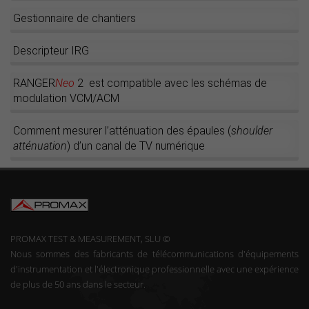
Gestionnaire de chantiers
Descripteur IRG
RANGER
Neo
2 est compatible avec les schémas de
modulation VCM/ACM
Comment mesurer l’atténuation des épaules (
shoulder
atténuation
) d’un canal de TV numérique
PROMAX TEST & MEASUREMENT, SLU ©
Nous sommes des fabricants de télécommunications d'équipements
d'instrumentation et l'électronique professionnelle avec une expérience
de plus de 50 ans dans le secteur.