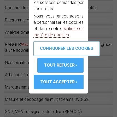
les services demandés par
Common Interface : Décodage de canaux cryptés
nos clients.
Nous vous encourageons
Diagramme de Constellation
à personnaliser les cookies
et de lire notre
politique en
Analyse dynamique des échos
matière de cookies
.
RANGER
Neo
2 : Enregistrement de
Transport Stream
grâce
à une nouvelle mise à jour
Gestion intelligente de la batterie
Affichage “Triple fenêtre”
Merogramme et Spectrogramme
Mesure et décodage de multistreams DVB-S2
SNG, VSAT et signaux de balise (BEACON)