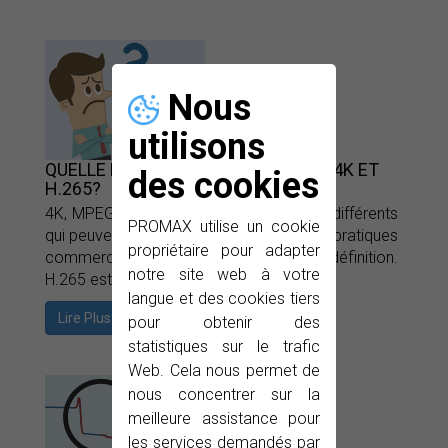
Nous
utilisons
QUELLE EST LA DIFFÉRENCE ENTRE 4K ET
des cookies
H.265?
4K, MPEG-4, H.265... sont des concepts différents
PROMAX utilise un cookie
qui peuvent causer une confusion et des pratiques
propriétaire pour adapter
commerciales abusives. 4K est la définition.
notre site web à votre
H.265 est la compression.
langue et des cookies tiers
Lire Plus
pour obtenir des
statistiques sur le trafic
Web. Cela nous permet de
nous concentrer sur la
meilleure assistance pour
les services demandés par