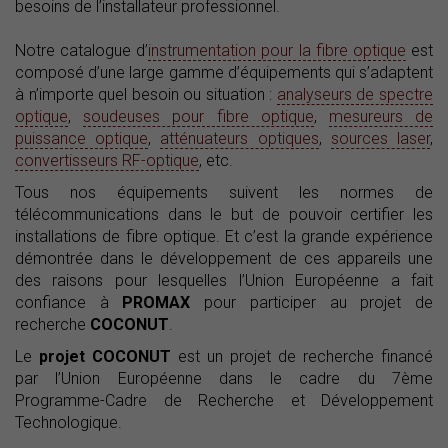
besoins de l’installateur professionnel.
Notre catalogue d’
instrumentation pour la fibre optique
est
composé d’une large gamme d’équipements qui s’adaptent
à n’importe quel besoin ou situation :
analyseurs de spectre
optique
,
soudeuses pour fibre optique
,
mesureurs de
puissance optique
,
atténuateurs optiques
,
sources laser
,
convertisseurs RF-optique
, etc.
Tous nos équipements suivent les normes de
télécommunications dans le but de pouvoir certifier les
installations de fibre optique. Et c’est la grande expérience
démontrée dans le développement de ces appareils une
des raisons pour lesquelles l’Union Européenne a fait
confiance à
PROMAX
pour participer au projet de
recherche
COCONUT
.
Le
projet COCONUT
est un projet de recherche financé
par l’Union Européenne dans le cadre du 7ème
Programme-Cadre de Recherche et Développement
Technologique.