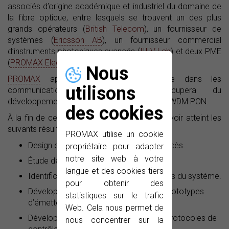
associés d’origine académique et industriel du domaine de
la fibre optique, entre lesquels se trouvent un des plus
grands opérateurs (
British Telecom
), un fournisseur de
systèmes (
Ericsson AB
), un fournisseur commercial
d’instruments photoniques avancés (
III-V Lab
) et deux PME
(
PROMAX Electrónica
et
Optronics
).
Nous
PROMAX
apporte tout son savoir-faire dans les
utilisons
communications optiques et s’occupera du
développement de l’instrumentation pour UD-WDM PON.
des cookies
À la fin de ce projet, le consortium devrait avoir atteint les
suivants résultats :
PROMAX utilise un cookie
Design et architecture des réseaux d’accès.
propriétaire pour adapter
notre site web à votre
Étude de la viabilité du réseau.
langue et des cookies tiers
Identification des spécifications requises du système.
pour obtenir des
Développement et caractérisation de prototypes
statistiques sur le trafic
d’émetteurs cohérents UD-WDM.
Web. Cela nous permet de
Développement et implémentation de protocoles de
nous concentrer sur la