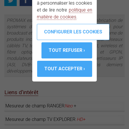
à personnaliser les cookies
et de lire notre
politique en
matière de cookies
.
PROMAX est une entreprise leader dans la fabrication de
systèmes de test et mesure et d’équipements pour
broadcast et distribution de signaux TV. Notre gamme de
produits inclut des appareils de mesure pour réseaux
câblés TV, télévision par satellite, broadcast, wireless et
fibre optique. Des analyseurs FTTH et GPON,
modulateurs DVB-T, streamers IP et convertisseurs IP
(ASI, DVB-T) se trouvent parmi nos derniers
développements.
Liens d'intérêt
Mesureur de champ RANGER
Neo
+
Mesureur de champ TV EXPLORER
HD+