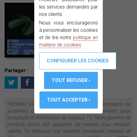
les services demandés par
nos clients.
Nous vous encourageons
à personnaliser les cookies
et de lire notre
politique en
matière de cookies
.
Partager :
PROMAX est une entreprise leader dans la fabrication de
systèmes de test et mesure et d’équipements pour
broadcast et distribution de signaux TV. Notre gamme de
produits inclut des appareils de mesure pour réseaux
câblés TV, télévision par satellite, broadcast, wireless et