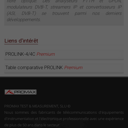
fibre optique. Des analyseurs FTTH et GPON,
modulateurs DVB-T, streamers IP et convertisseurs IP
(ASI, DVB-T) se trouvent parmi nos derniers
développements.
Liens d'intérêt
PROLINK-4/4C
Premium
Table comparative PROLINK
Premium
PROMAX TEST & MEASUREMENT, SLU ©
Nous sommes des fabricants de télécommunications d'équipements
d'instrumentation et l'électronique professionnelle avec une expérience
de plus de 50 ans dans le secteur.