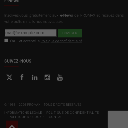
E-NEWS
Inscrivez-vous gratuitement aux
e-News
de PROMAX et recevez dans
votre boîte e-mails nos nouveautés.
J'ai lu et accepté la
Politique de confidentialité
SUIVEZ-NOUS
© 1963 - 2026 PROMAX - TOUS DROITS RÉSERVÉS
INFORMATIONS LÉGALE
POLITIQUE DE CONFIDENTIALITÉ
POLITIQUE DE COOKIE
CONTACT