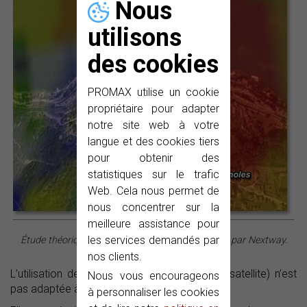
Nous
utilisons
des cookies
PROMAX utilise un cookie
propriétaire pour adapter
notre site web à votre
langue et des cookies tiers
pour obtenir des
statistiques sur le trafic
Web. Cela nous permet de
nous concentrer sur la
meilleure assistance pour
les services demandés par
Étude théorique de couverture réalisé sur logiciel par Nextway.
nos clients.
L’utilisation de cette technologie (réception satellite) n’est
Nous vous encourageons
pas adaptée à toutes les configurations.
à personnaliser les cookies