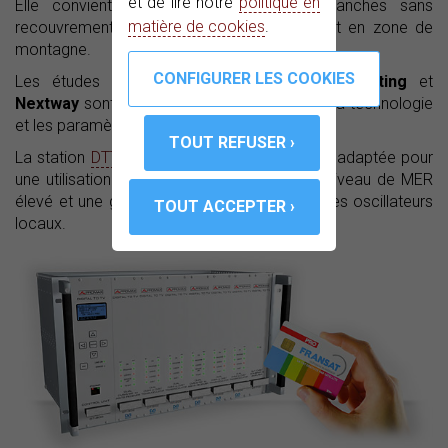
et de lire notre
politique en
Elle convient parfaitement aux zones blanches sans
matière de cookies
.
recouvrement qui se trouvent principalement en zone de
montagne.
Les études préalables faites par
DFL Consulting
et
Nextway
sont ainsi essentielles pour choisir la technologie
et les paramètres de diffusion.
La station
DTTV
microTNT est spécialement adaptée pour
une utilisation Broadcast en respectant un niveau de MER
élevé et une grande stabilité en fréquence des oscillateurs
locaux.