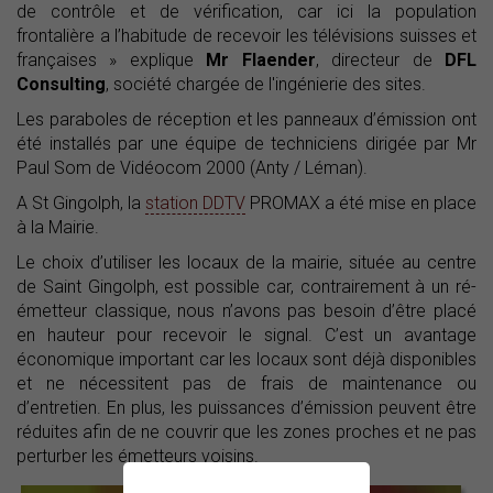
de contrôle et de vérification, car ici la population
frontalière a l’habitude de recevoir les télévisions suisses et
françaises » explique
Mr Flaender
, directeur de
DFL
Consulting
, société chargée de l'ingénierie des sites.
Les paraboles de réception et les panneaux d’émission ont
été installés par une équipe de techniciens dirigée par Mr
Paul Som de Vidéocom 2000 (Anty / Léman).
A St Gingolph, la
station DDTV
PROMAX a été mise en place
à la Mairie.
Le choix d’utiliser les locaux de la mairie, située au centre
de Saint Gingolph, est possible car, contrairement à un ré-
émetteur classique, nous n’avons pas besoin d’être placé
en hauteur pour recevoir le signal. C’est un avantage
économique important car les locaux sont déjà disponibles
et ne nécessitent pas de frais de maintenance ou
d’entretien. En plus, les puissances d’émission peuvent être
réduites afin de ne couvrir que les zones proches et ne pas
perturber les émetteurs voisins.