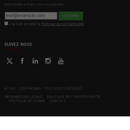
votre boîte e-mails nos nouveautés.
J'ai lu et accepté la
Politique de confidentialité
SUIVEZ-NOUS
© 1963 - 2026 PROMAX - TOUS DROITS RÉSERVÉS
INFORMATIONS LÉGALE
POLITIQUE DE CONFIDENTIALITÉ
POLITIQUE DE COOKIE
CONTACT