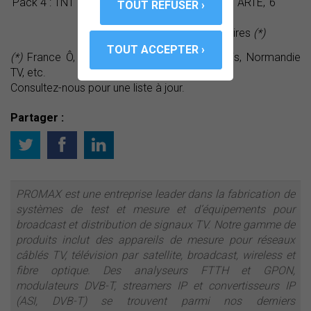
Pack 4 : TNT HD
chaînes HD (TF1, FR2, ARTE,
6
M6)
+ Chaînes supplémentaires
(*)
(*)
France Ô, KTO. TV8 Montblanc, NRJ Paris, Normandie
TV, etc.
Consultez-nous pour une liste à jour.
Partager :
PROMAX est une entreprise leader dans la fabrication de
systèmes de test et mesure et d’équipements pour
broadcast et distribution de signaux TV. Notre gamme de
produits inclut des appareils de mesure pour réseaux
câblés TV, télévision par satellite, broadcast, wireless et
fibre optique. Des analyseurs FTTH et GPON,
modulateurs DVB-T, streamers IP et convertisseurs IP
(ASI, DVB-T) se trouvent parmi nos derniers