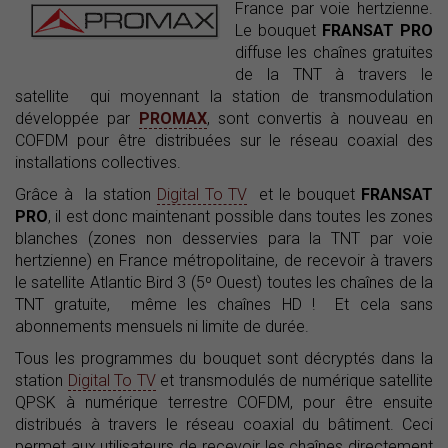
France par voie hertzienne.
Le bouquet
FRANSAT PRO
diffuse les chaînes gratuites
de la TNT à travers le
satellite qui moyennant la station de transmodulation
développée par
PROMAX
, sont convertis à nouveau en
COFDM pour être distribuées sur le réseau coaxial des
installations collectives.
Grâce à la station
Digital To TV
et le bouquet
FRANSAT
PRO
, il est donc maintenant possible dans toutes les zones
blanches (zones non desservies para la TNT par voie
hertzienne) en France métropolitaine, de recevoir à travers
le satellite Atlantic Bird 3 (5º Ouest) toutes les chaînes de la
TNT gratuite, même les chaînes HD ! Et cela sans
abonnements mensuels ni limite de durée.
Tous les programmes du bouquet sont décryptés dans la
station
Digital To TV
et transmodulés de numérique satellite
QPSK à numérique terrestre COFDM, pour être ensuite
distribués à travers le réseau coaxial du bâtiment. Ceci
permet aux utilisateurs de recevoir les chaînes directement