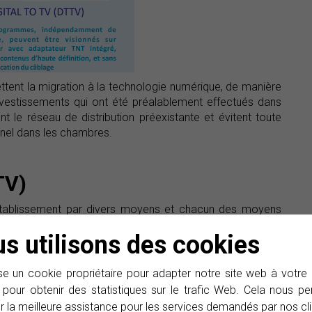
ttent la migration à la technologie numérique, de manière
s investissements qui ont été préalablement effectués dans
sent le réseau de distribution préexistante et évitent toute
nnel dans les chambres.
TV)
l'établissement par divers moyens et chacun des moyens
 la télévision terrestre on utilise la norme DVB-T et pour
s utilisons des cookies
nt chaque norme nécessite d'un récepteur approprié.
ente deux avantages significatifs: une qualité d’image
e un cookie propriétaire pour adapter notre site web à votre
ande nouveauté, on transmet maintenant au moins quatre
 pour obtenir des statistiques sur le trafic Web. Cela nous 
nsmettait avant un programme analogique. Cette qualité
r la meilleure assistance pour les services demandés par nos cli
ier le nombre de programmes qui sont offerts.