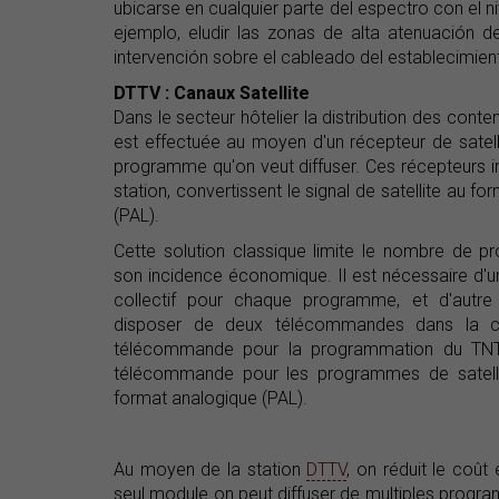
ubicarse en cualquier parte del espectro con el n
ejemplo, eludir las zonas de alta atenuación de
intervención sobre el cableado del establecimien
DTTV : Canaux Satellite
Dans le secteur hôtelier la distribution des conten
est effectuée au moyen d'un récepteur de satel
programme qu'on veut diffuser. Ces récepteurs in
station, convertissent le signal de satellite au f
(PAL).
Cette solution classique limite le nombre de 
son incidence économique. Il est nécessaire d'u
collectif pour chaque programme, et d'autre
disposer de deux télécommandes dans la 
télécommande pour la programmation du TNT
télécommande pour les programmes de satelli
format analogique (PAL).
Au moyen de la station
DTTV
, on réduit le coû
seul module on peut diffuser de multiples progra