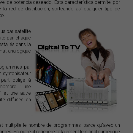
ivel de potencia deseado. Esta característica permite, por
 la red de distribución, sorteando así cualquier tipo de
to.
us par satellite
lite par chaque
stallés dans la
ormat analogique
programmes par
n syntonisateur
 part oblige à
chambre : une
 et une autre
te diffusés en
t et multiplie le nombre de programmes, parce qu'avec un
mmes. En outre, il régénère totalement le signal numérique