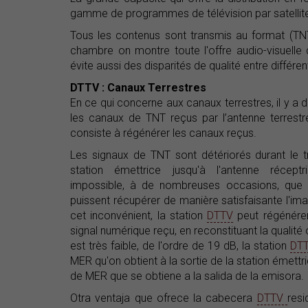
gamme de programmes de télévision par satellit
Tous les contenus sont transmis au format (TNT
chambre on montre toute l'offre audio-visuelle 
évite aussi des disparités de qualité entre différ
DTTV : Canaux Terrestres
En ce qui concerne aux canaux terrestres, il y a 
les canaux de TNT reçus par l’antenne terrestr
consiste à régénérer les canaux reçus.
Les signaux de TNT sont détériorés durant le tr
station émettrice jusqu'à l'antenne récept
impossible, à de nombreuses occasions, que 
puissent récupérer de manière satisfaisante l'ima
cet inconvénient, la station
DTTV
peut régénérer
signal numérique reçu, en reconstituant la qualit
est très faible, de l'ordre de 19 dB, la station
DT
MER qu'on obtient à la sortie de la station émet
de MER que se obtiene a la salida de la emisora.
Otra ventaja que ofrece la cabecera
DTTV
res