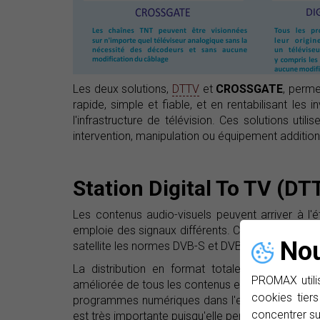
Les deux solutions,
DTTV
et
CROSSGATE
, perme
rapide, simple et fiable, et en rentabilisant le
l'infrastructure de télévision. Ces solutions utili
intervention, manipulation ou équipement additio
Station Digital To TV (DT
Les contenus audio-visuels peuvent arriver à 
emploie des signaux différents. Concrètement pour
Nou
satellite les normes DVB-S et DVB-S2. Évidemme
La distribution en format totalement TNT prés
PROMAX utilis
améliorée de tous les contenus et comme une gr
cookies tiers
programmes numériques dans l'espace où on tra
concentrer su
est très importante puisqu'elle permet de multipl