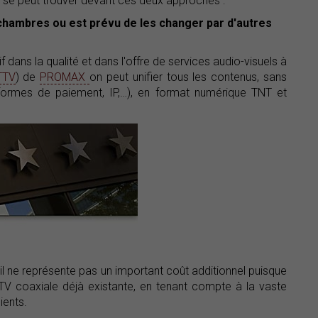
On se peut trouver devant ces deux approches :
chambres ou est prévu de les changer par d'autres
 dans la qualité et dans l'offre de services audio-visuels à
TTV
) de
PROMAX
on peut unifier tous les contenus, sans
tes-formes de paiement, IP,…), en format numérique TNT et
il ne représente pas un important coût additionnel puisque
TV coaxiale déjà existante, en tenant compte à la vaste
ients.