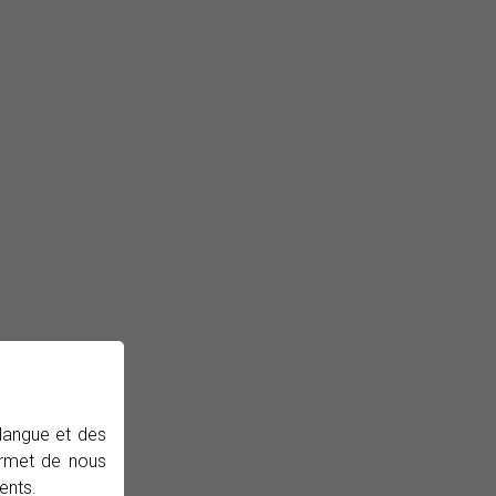
 langue et des
permet de nous
ents.