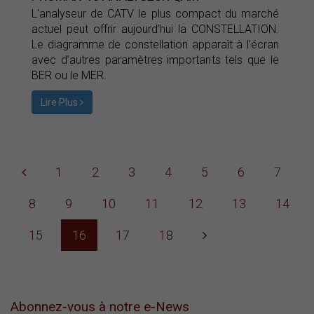
L’analyseur de CATV le plus compact du marché
actuel peut offrir aujourd’hui la CONSTELLATION.
Le diagramme de constellation apparaît à l’écran
avec d’autres paramètres importants tels que le
BER ou le MER.
Lire Plus
1
2
3
4
5
6
7
8
9
10
11
12
13
14
15
16
17
18
Abonnez-vous à notre e-News