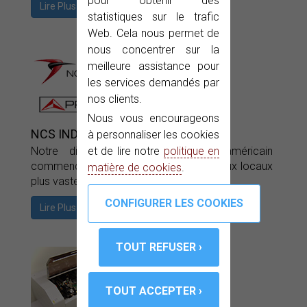
pour obtenir des
Lire Plus
statistiques sur le trafic
Web. Cela nous permet de
nous concentrer sur la
meilleure assistance pour
les services demandés par
nos clients.
Nous vous encourageons
NCS INDUSTRIES INC
à personnaliser les cookies
Notre distributeur sur le marché américain
et de lire notre
politique en
commence à travailler dans ses nouveaux locaux
matière de cookies
.
plus vastes à Wasminster, PA.
Lire Plus