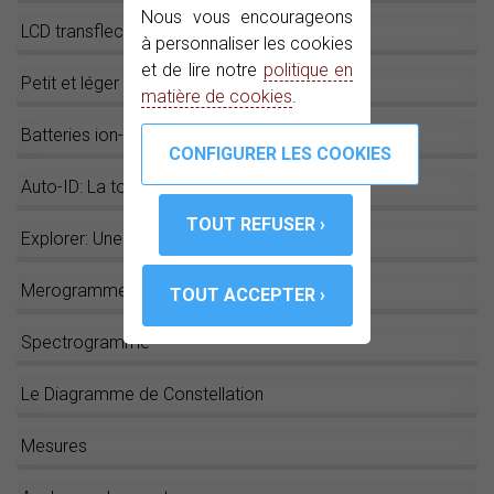
Nous vous encourageons
LCD transflectif
à personnaliser les cookies
et de lire notre
politique en
Petit et léger
matière de cookies
.
Batteries ion-Lithium
Auto-ID: La touche magique!
Explorer: Une touche et c´est parti !
Merogramme
Spectrogramme
Le Diagramme de Constellation
Mesures