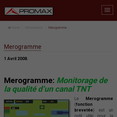
Home
Informations
Merogramme
Merogramme
1 Avril 2008.
Merogramme:
Monitorage de
la qualité d’un canal TNT
Le
Merogramme
(
fonction
brevetée
) est un
outil utile pour la