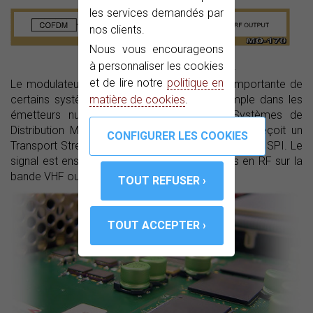
les services demandés par
nos clients.
Nous vous encourageons
à personnaliser les cookies
et de lire notre
politique en
Le modulateur COFDM peut être une partie importante de
certains systèmes RF. C'est le cas par exemple dans les
matière de cookies
.
émetteurs numériques modernes MMDS (Systèmes de
Distribution Micro-onde Multipoint ). Le MO-170 reçoit un
Transport Stream (TS) à travers son entrée ASI ou SPI. Le
signal est ensuite modulé en FI à 36MHz puis en RF sur la
bande VHF ou UHF.