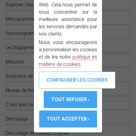
Web. Cela nous permet de
Explorer: Une touche et c´est parti !
nous concentrer sur la
Merogramme
meilleure assistance pour
les services demandés par
Spectrogramme
nos clients.
Nous vous encourageons
Le Diagramme de Constellation
à personnaliser les cookies
et de lire notre
politique en
Mesures
matière de cookies
.
Analyseur de spectre
Niveau de Référence Automatique
C´est quel satellite ?
Décodage
Décodage de canaux cryptés