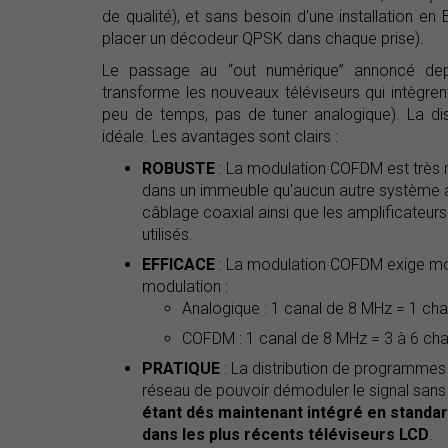
de qualité), et sans besoin d'une installation e
placer un décodeur QPSK dans chaque prise).
Le passage au “out numérique” annoncé depu
transforme les nouveaux téléviseurs qui intègre
peu de temps, pas de tuner analogique). La dis
idéale. Les avantages sont clairs :
ROBUSTE
: La modulation COFDM est très r
dans un immeuble qu'aucun autre système a
câblage coaxial ainsi que les amplificateurs
utilisés.
EFFICACE
: La modulation COFDM exige mo
modulation :
Analogique : 1 canal de 8 MHz = 1 cha
COFDM : 1 canal de 8 MHz = 3 à 6 cha
PRATIQUE
: La distribution de programme
réseau de pouvoir démoduler le signal san
étant dés maintenant intégré en standard
dans les plus récents téléviseurs LCD
.