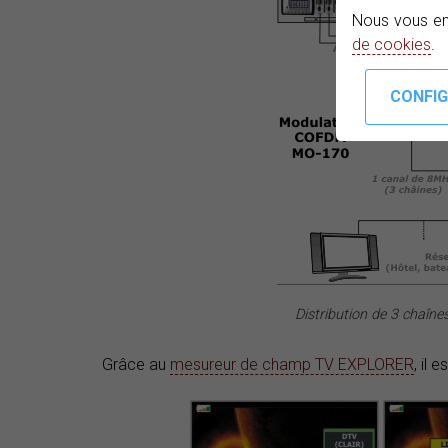
Nous vous en
de cookies
.
Distribution de 3 chaîne
Grâce au
mesureur de champ TV EXPLORER
, il 