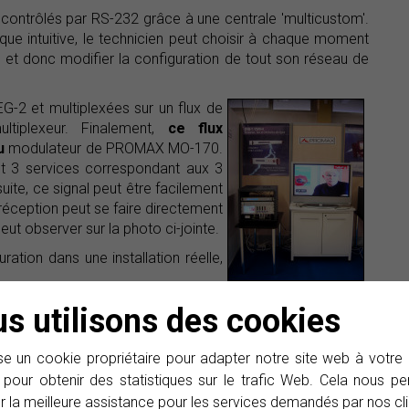
ontrôlés par RS-232 grâce à une centrale 'multicustom'.
ique intuitive, le technicien peut choisir à chaque moment
uer, et donc modifier la configuration de tout son réseau de
G-2 et multiplexées sur un flux de
tiplexeur. Finalement,
ce flux
au
modulateur de PROMAX MO-170.
nt 3 services correspondant aux 3
suite, ce signal peut être facilement
a réception peut se faire directement
ut observer sur la photo ci-jointe.
ration dans une installation réelle,
s utilisons des cookies
e un cookie propriétaire pour adapter notre site web à votre
 pour obtenir des statistiques sur le trafic Web. Cela nous 
r la meilleure assistance pour les services demandés par nos cli