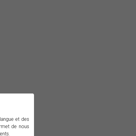
 langue et des
permet de nous
ents.