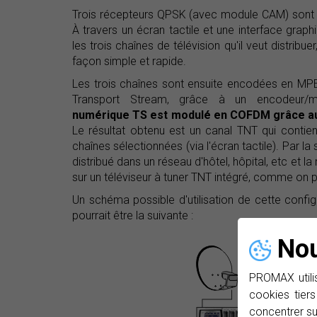
Trois récepteurs QPSK (avec module CAM) sont c
À travers un écran tactile et une interface graph
les trois chaînes de télévision qu'il veut distrib
façon simple et rapide.
Les trois chaînes sont ensuite encodées en MPE
Transport Stream, grâce à un encodeur/mul
numérique TS est modulé en COFDM grâce 
Le résultat obtenu est un canal TNT qui contie
chaînes sélectionnées (via l'écran tactile). Par la 
distribué dans un réseau d'hôtel, hôpital, etc et l
sur un téléviseur à tuner TNT intégré, comme on pe
Un schéma possible d'utilisation de cette configu
pourrait être la suivante :
Nou
PROMAX utilis
cookies tiers
concentrer su