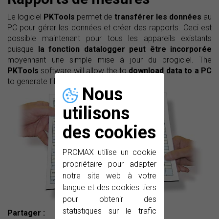
Le logiciel
PKTools
permet de
transférer les données
au
PC pour gérer les données et créer des rapports. Ceci est
possible maintenant pour tous les appareils existants
puisque
la fonction datalogger peut être incorporée
moyennant une simple mise à jour du progiciel. The
PKTools
software will allow the to
download data to a PC
to generate files and reports.
Nous
utilisons
des cookies
PROMAX utilise un cookie
propriétaire pour adapter
notre site web à votre
langue et des cookies tiers
pour obtenir des
statistiques sur le trafic
Partager :