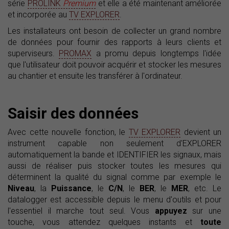
série
PROLINK
Premium
et elle a été maintenant améliorée
et incorporée au
TV EXPLORER
.
Les installateurs ont besoin de collecter un grand nombre
de données pour fournir des rapports à leurs clients et
superviseurs.
PROMAX
a promu depuis longtemps l'idée
que l'utilisateur doit pouvoir acquérir et stocker les mesures
au chantier et ensuite les transférer à l'ordinateur.
Saisir des données
Avec cette nouvelle fonction, le
TV EXPLORER
devient un
instrument capable non seulement d'EXPLORER
automatiquement la bande et IDENTIFIER les signaux, mais
aussi de réaliser puis stocker toutes les mesures qui
déterminent la qualité du signal comme par exemple le
Niveau
, la
Puissance
, le
C/N
, le
BER
, le
MER
, etc. Le
datalogger est accessible depuis le menu d'outils et pour
l'essentiel il marche tout seul. Vous
appuyez
sur une
touche, vous attendez quelques instants et
toute