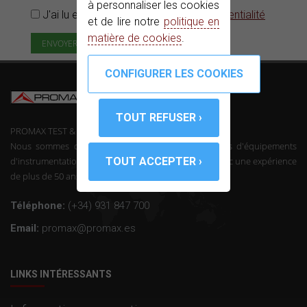
à personnaliser les cookies
J'ai lu et accepté la
Politique de confidentialité
et de lire notre
politique en
matière de cookies
.
PROMAX TEST & MEASUREMENT, SLU ©
Nous sommes des fabricants de télécommunications d'équipements
d'instrumentation et l'électronique professionnelle avec une expérience
de plus de 50 ans dans le secteur.
Téléphone:
(+34) 931 847 700
Email:
promax@promax.es
LINKS INTÉRESSANTS