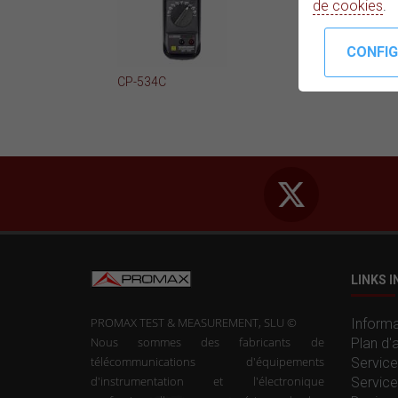
de cookies
.
CP-534C
LINKS 
PROMAX TEST & MEASUREMENT, SLU ©
Informa
Nous sommes des fabricants de
Plan d'
télécommunications d'équipements
Service
d'instrumentation et l'électronique
Service