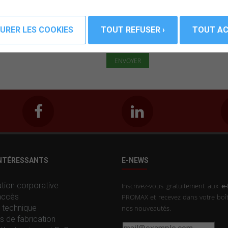
J'ai lu et accepté la
Politique de
INTÉRESSANTS
E-NEWS
tion corporative
Inscrivez-vous gratuitement aux
e
accès
PROMAX et recevez dans votre boît
 technique
nos nouveautés.
s de fabrication