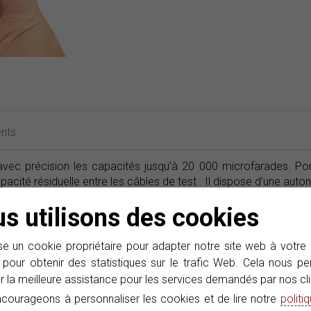
nts
ec précision les capacités jusqu’à 20 000 microfarades. Pou
acité résiduelle entre les câbles de test . Il dispose d’une aut
s utilisons des cookies
e un cookie propriétaire pour adapter notre site web à votre
Abonnez-vous à notre e-Ne
 pour obtenir des statistiques sur le trafic Web. Cela nous 
r la meilleure assistance pour les services demandés par nos cli
Nous avons des offres, des promo
courageons à personnaliser les cookies et de lire notre
politi