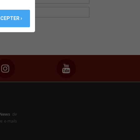
 confidentialité
-News
de
e e-mails