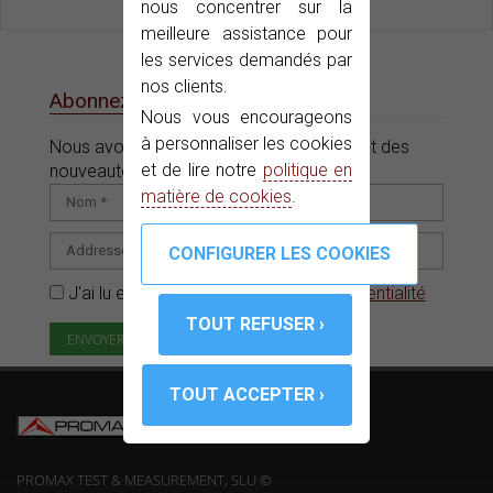
nous concentrer sur la
meilleure assistance pour
les services demandés par
nos clients.
Abonnez-vous à notre e-News
Nous vous encourageons
à personnaliser les cookies
Nous avons des offres, des promotions et des
et de lire notre
politique en
nouveautés pour vous.
matière de cookies
.
J'ai lu et accepté la
Politique de confidentialité
PROMAX TEST & MEASUREMENT, SLU ©