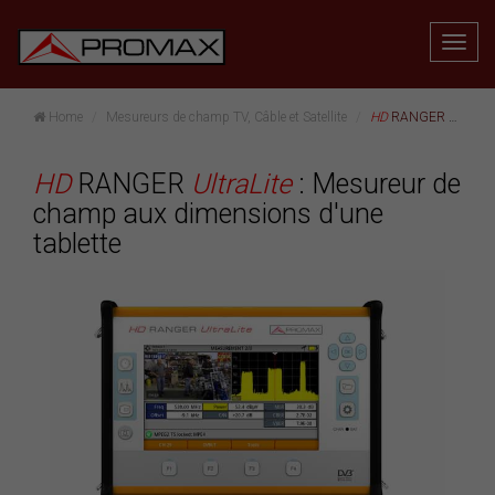
Home
Mesureurs de champ TV, Câble et Satellite
HD
RANGER
UltraLit
HD
RANGER
UltraLite
: Mesureur de
champ aux dimensions d'une
tablette