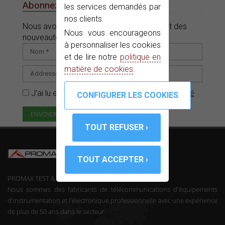
Abonnez-vous à notre e-News
les services demandés par
nos clients.
Nous avons des offres, des promotions et des
Nous vous encourageons
nouveautés pour vous.
à personnaliser les cookies
et de lire notre
politique en
matière de cookies
.
J'ai lu et accepté la
Politique de confidentialité
PROMAX TEST & MEASUREMENT, SLU ©
Nous sommes des fabricants de télécommunications d'équipements
d'instrumentation et l'électronique professionnelle avec une expérience
de plus de 50 ans dans le secteur.