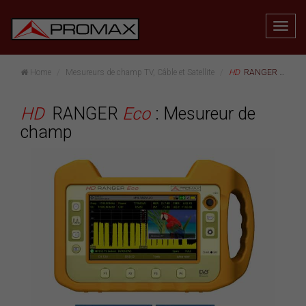
Home
Mesureurs de champ TV, Câble et Satellite
HD
RANGER
Eco
: 
HD
RANGER
Eco
: Mesureur de
champ